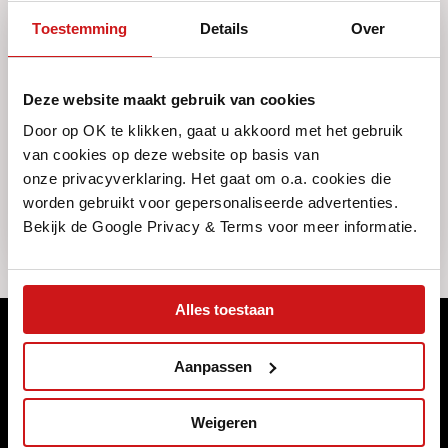
Toestemming
Details
Over
VRAAG IEMAND MEE
Deze website maakt gebruik van cookies
Door op OK te klikken, gaat u akkoord met het gebruik
Deel
van cookies op deze website op basis van
onze privacyverklaring. Het gaat om o.a. cookies die
worden gebruikt voor gepersonaliseerde advertenties.
Bekijk de Google Privacy & Terms voor meer informatie.
Alles toestaan
Meld je aan voor ons maandelijkse
Aanpassen
magazine
Naast dat we ons programma wekelijks (online) publiceren,
Weigeren
brengen we elke maand een magazine uit met de highlights die