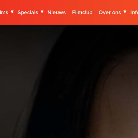
ilms
Specials
Nieuws
Filmclub
Over ons
Inf