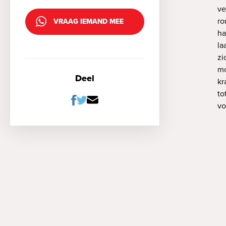
ve
ro
VRAAG IEMAND MEE
ha
la
zi
mo
Deel
kr
to
vo