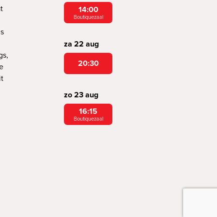
t
14:00
Boutiquezaal
’s
za 22 aug
gs,
20:30
e
it
zo 23 aug
16:15
Boutiquezaal