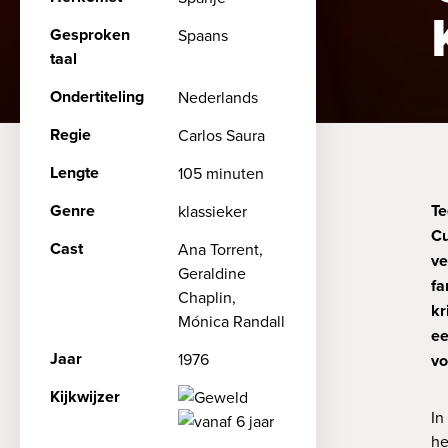
Gesproken
Spaans
taal
Ondertiteling
Nederlands
Regie
Carlos Saura
Lengte
105 minuten
Genre
Te
klassieker
Cu
Cast
Ana Torrent,
ve
Geraldine
fa
Chaplin,
kr
Mónica Randall
ee
Jaar
1976
vo
Kijkwijzer
In
he