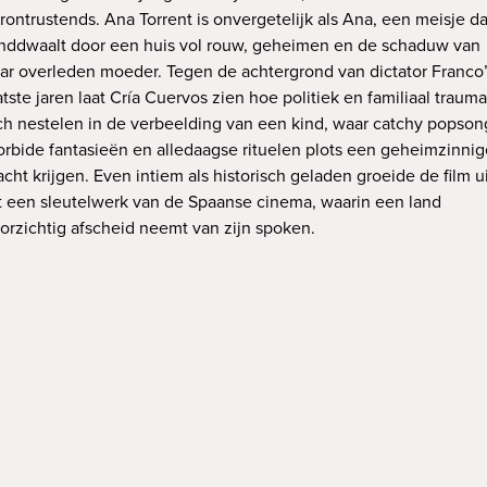
rontrustends. Ana Torrent is onvergetelijk als Ana, een meisje da
nddwaalt door een huis vol rouw, geheimen en de schaduw van
ar overleden moeder. Tegen de achtergrond van dictator Franco
atste jaren laat Cría Cuervos zien hoe politiek en familiaal trauma
ch nestelen in de verbeelding van een kind, waar catchy popson
rbide fantasieën en alledaagse rituelen plots een geheimzinnig
acht krijgen. Even intiem als historisch geladen groeide de film u
t een sleutelwerk van de Spaanse cinema, waarin een land
orzichtig afscheid neemt van zijn spoken.