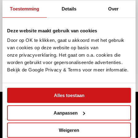
Toestemming
Details
Over
VRAAG IEMAND MEE
Deze website maakt gebruik van cookies
Door op OK te klikken, gaat u akkoord met het gebruik
Deel
van cookies op deze website op basis van
onze privacyverklaring. Het gaat om o.a. cookies die
worden gebruikt voor gepersonaliseerde advertenties.
Bekijk de Google Privacy & Terms voor meer informatie.
Alles toestaan
Meld je aan voor ons maandelijkse
Aanpassen
magazine
Naast dat we ons programma wekelijks (online) publiceren,
Weigeren
brengen we elke maand een magazine uit met de highlights die