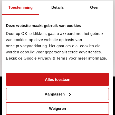
Toestemming
Details
Over
VRAAG IEMAND MEE
Deze website maakt gebruik van cookies
Door op OK te klikken, gaat u akkoord met het gebruik
Deel
van cookies op deze website op basis van
onze privacyverklaring. Het gaat om o.a. cookies die
worden gebruikt voor gepersonaliseerde advertenties.
Bekijk de Google Privacy & Terms voor meer informatie.
Alles toestaan
Meld je aan voor ons maandelijkse
Aanpassen
magazine
Naast dat we ons programma wekelijks (online) publiceren,
Weigeren
brengen we elke maand een magazine uit met de highlights die