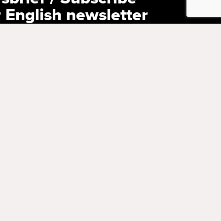
r English newsletter
versturen wij ons programma naar
den via een e-mailnieuwsbrief. Schrijf je nu
 our English newsletter, containing news
 with English subtitles? Subscribe now!