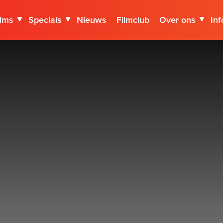
ilms
Specials
Nieuws
Filmclub
Over ons
Inf