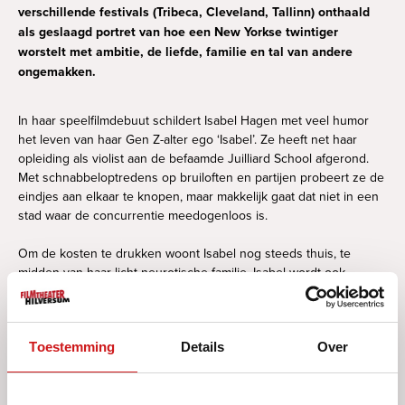
verschillende festivals (Tribeca, Cleveland, Tallinn) onthaald
als geslaagd portret van hoe een New Yorkse twintiger
worstelt met ambitie, de liefde, familie en tal van andere
ongemakken.
In haar speelfilmdebuut schildert Isabel Hagen met veel humor
het leven van haar Gen Z-alter ego ‘Isabel’. Ze heeft net haar
opleiding als violist aan de befaamde Juilliard School afgerond.
Met schnabbeloptredens op bruiloften en partijen probeert ze de
eindjes aan elkaar te knopen, maar makkelijk gaat dat niet in een
stad waar de concurrentie meedogenloos is.
Om de kosten te drukken woont Isabel nog steeds thuis, te
midden van haar licht neurotische familie. Isabel wordt ook
geplaagd door de wetenschap dat haar broer Owen een
getalenteerder musicus is dan zijzelf.
Isabels leven neemt een nieuwe wending als haar toxische ex
Toestemming
Details
Over
Dave, cellist bij de New York Philharmonic, gepromoot als de
nieuwste ster, laat weten dat hij voor haar een auditie kan
regelen. Isabel bedenkt zich geen twee keer: wat zou er in