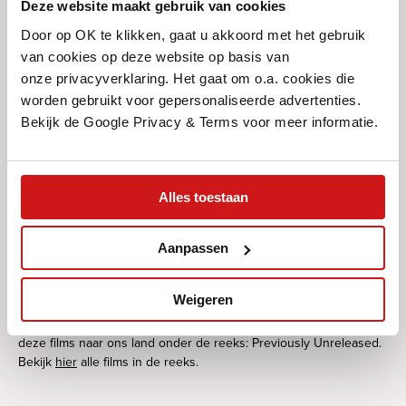
godsnaam mis kunnen gaan?
Deze website maakt gebruik van cookies
Door op OK te klikken, gaat u akkoord met het gebruik
Het speelfilmdebuut van Isabel Hagen (1998) – zelf ex-leerling van
Juilliard en stand-up comedian, met een opvallende gelijkenis met
van cookies op deze website op basis van
Greta Gerwig – werd op verschillende festivals (Tribeca,
onze privacyverklaring. Het gaat om o.a. cookies die
Cleveland, Tallinn) onthaald als geslaagd portret van hoe een New
worden gebruikt voor gepersonaliseerde advertenties.
Yorkse twintiger worstelt met ambitie, de liefde, familie en tal van
Bekijk de Google Privacy & Terms voor meer informatie.
andere ongemakken.
Hagens ingehouden speel- en regiestijl doet de gevatte
humoristische dialogen en absurde verwikkelingen des te
scherper uitkomen, reden waarom de film werd ontvangen als
Alles toestaan
‘klassieke Amerikaanse indie’.
Over Previously Unreleased
Aanpassen
Op festivals in binnen- en buitenland zijn ontelbare prachtige
films te zien. Zo veel zelfs, dat ze niet allemaal het witte doek in
Weigeren
de Nederlandse filmtheaters bereiken. Ten onrechte, vindt Eye
Filmmuseum. Daarom brengt Eye elke zomer een selectie van
deze films naar ons land onder de reeks: Previously Unreleased.
Bekijk
hier
alle films in de reeks.