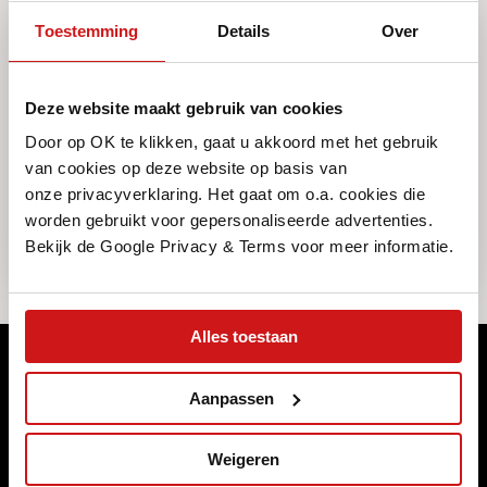
Toestemming
Details
Over
VRAAG IEMAND MEE
Deze website maakt gebruik van cookies
Door op OK te klikken, gaat u akkoord met het gebruik
Deel
van cookies op deze website op basis van
onze privacyverklaring. Het gaat om o.a. cookies die
worden gebruikt voor gepersonaliseerde advertenties.
Bekijk de Google Privacy & Terms voor meer informatie.
Alles toestaan
Meld je aan voor ons maandelijkse
Aanpassen
magazine
Naast dat we ons programma wekelijks (online) publiceren,
Weigeren
brengen we elke maand een magazine uit met de highlights die