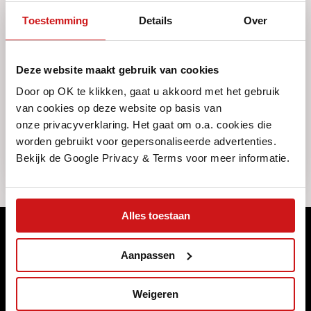
Toestemming
Details
Over
VRAAG IEMAND MEE
Deze website maakt gebruik van cookies
Door op OK te klikken, gaat u akkoord met het gebruik
Deel
van cookies op deze website op basis van
onze privacyverklaring. Het gaat om o.a. cookies die
worden gebruikt voor gepersonaliseerde advertenties.
Bekijk de Google Privacy & Terms voor meer informatie.
Alles toestaan
Meld je aan voor ons maandelijkse
Aanpassen
magazine
Naast dat we ons programma wekelijks (online) publiceren,
Weigeren
brengen we elke maand een magazine uit met de highlights die