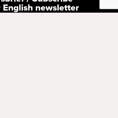
r English newsletter
versturen wij ons programma naar
den via een e-mailnieuwsbrief. Schrijf je nu
 our English newsletter, containing news
 with English subtitles? Subscribe now!