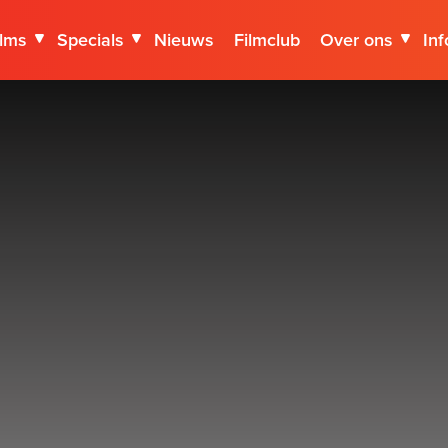
ilms
Specials
Nieuws
Filmclub
Over ons
Inf