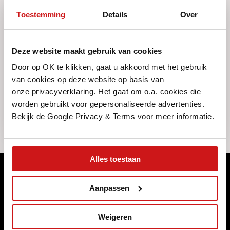
Toestemming
Details
Over
VRAAG IEMAND MEE
Deze website maakt gebruik van cookies
Door op OK te klikken, gaat u akkoord met het gebruik
Deel
van cookies op deze website op basis van
onze privacyverklaring. Het gaat om o.a. cookies die
worden gebruikt voor gepersonaliseerde advertenties.
Bekijk de Google Privacy & Terms voor meer informatie.
Alles toestaan
Meld je aan voor ons maandelijkse
Aanpassen
magazine
Naast dat we ons programma wekelijks (online) publiceren,
Weigeren
brengen we elke maand een magazine uit met de highlights die