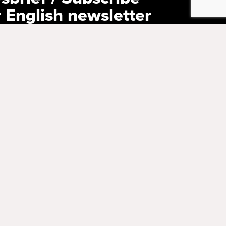
r English newsletter
versturen wij ons programma naar
den via een e-mailnieuwsbrief. Schrijf je nu
 our English newsletter, containing news
 with English subtitles? Subscribe now!