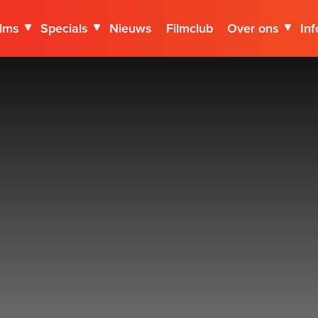
ilms
Specials
Nieuws
Filmclub
Over ons
Inf