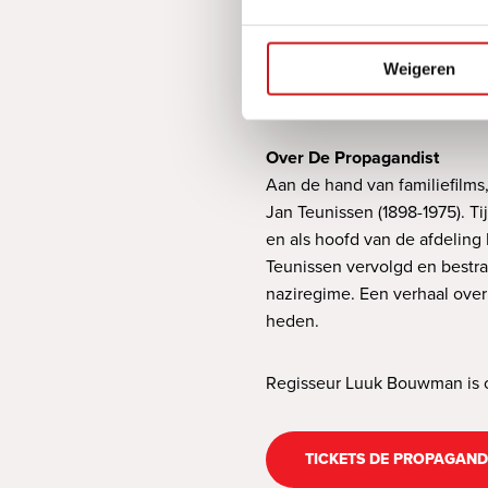
documentaire De Propagandi
regisseur Luuk Bouwman ant
voor een nagesprek bij zijn
Weigeren
SS tijdens de Tweede Werel
Over De Propagandist
Aan de hand van familiefilms
Jan Teunissen (1898-1975). T
en als hoofd van de afdeling 
Teunissen vervolgd en bestra
naziregime. Een verhaal over
heden.
Regisseur Luuk Bouwman is o
TICKETS DE PROPAGAND