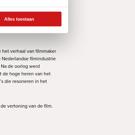
ocumentaire
,
probeert
Bouwman bij ons te gast
fdeling Film van de NSB en
Alles toestaan
 het verhaal van filmmaker
 Nederlandse filmindustrie
’. Na de oorlog werd
et de hoge heren van het
s die resoneren in het
de vertoning van de film.