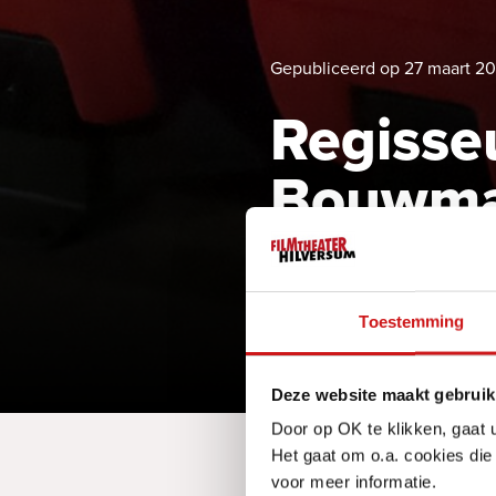
Gepubliceerd op 27 maart 2
Regisse
Bouwman
bekroon
De Prop
Toestemming
Deze website maakt gebruik
Door op OK te klikken, gaat 
Het gaat om o.a. cookies die
Waarom werkte Jan Teunisse
voor meer informatie.