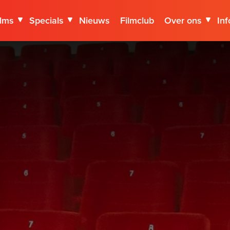
ilms
Specials
Nieuws
Filmclub
Over ons
Inf