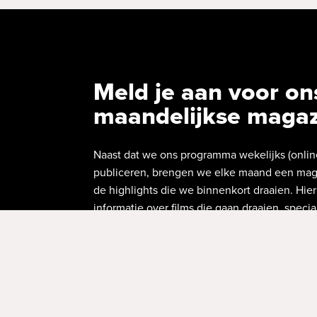
Meld je aan voor on
maandelijkse maga
Naast dat we ons programma wekelijks (onlin
publiceren, brengen we elke maand een mag
de highlights die we binnenkort draaien. Hier
informatie over films die gaan draaien, specia
voorstellingen en events.
AANMELDEN