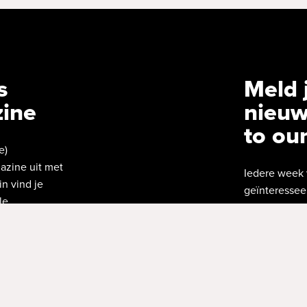
s
Meld 
zine
nieuw
to ou
e)
azine uit met
Iedere week 
in vind je
geïnteresseer
le
in!
Interested in
about movies
E-