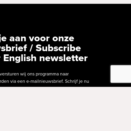
je aan voor onze
sbrief / Subscribe
r English newsletter
versturen wij ons programma naar
den via een e-mailnieuwsbrief. Schrijf je nu
 our English newsletter, containing news
 with English subtitles? Subscribe now!