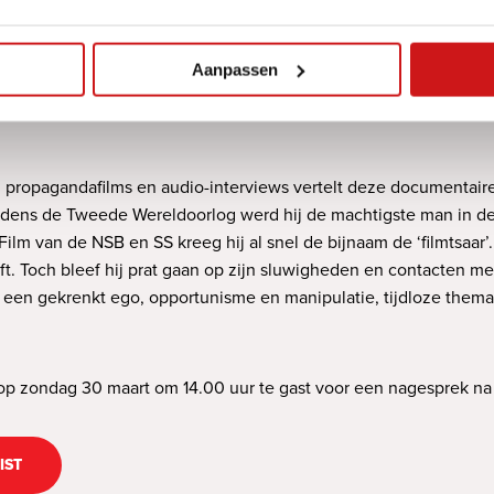
st, op IDFA bekroond met de prijs voor Beste Nederlandse D
woord te vinden op die vraag. Op zondagmiddag 30 maart is 
 documentaire over Jan Teunissen (1898-1975), hoofd van de a
Aanpassen
doorlog.
, propagandafilms en audio-interviews vertelt deze documentaire
ijdens de Tweede Wereldoorlog werd hij de machtigste man in de
Film van de NSB en SS kreeg hij al snel de bijnaam de ‘filmtsaar
ft. Toch bleef hij prat gaan op zijn sluwigheden en contacten m
 een gekrenkt ego, opportunisme en manipulatie, tijdloze thema’
p zondag 30 maart om 14.00 uur te gast voor een nagesprek na 
IST