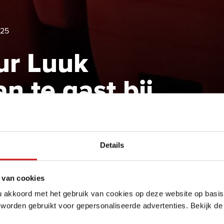
025
ur Luuk
 te gast bij
de documentaire
agandist
Details
 van cookies
u akkoord met het gebruik van cookies op deze website op basis
 worden gebruikt voor gepersonaliseerde advertenties. Bekijk d
n als hoofd van de NSB filmdienst mee aan het promoten van 