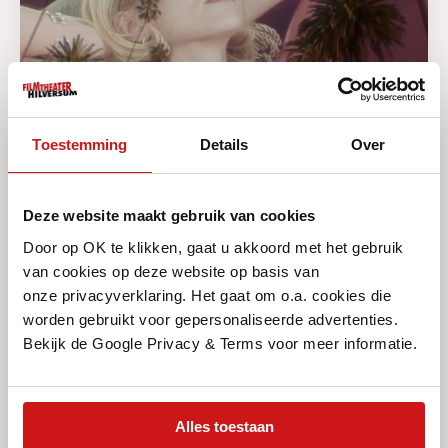
Toestemming
Details
Over
Gepubliceerd op 22 juli 2026
Dreams, Dread & Weirdness: David
Deze website maakt gebruik van cookies
Lynch
Door op OK te klikken, gaat u akkoord met het gebruik
van cookies op deze website op basis van
Van donderdag 30 juli t/m woensdag 26 augustus
onze privacyverklaring. Het gaat om o.a. cookies die
vertonen we op veler verzoek een aantal werken van
worden gebruikt voor gepersonaliseerde advertenties.
de in 2025 overleden regisseur David Lynch onder de
Bekijk de Google Privacy & Terms voor meer informatie.
noemer Dreams,...
Lees meer
Alles toestaan