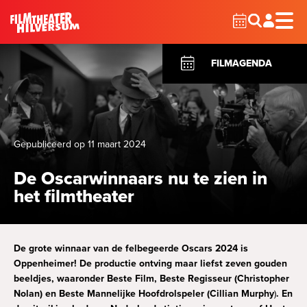
FILMAGENDA
Nu te zien
Gepubliceerd op 11 maart 2024
Alle films
Programma
De Oscarwinnaars nu te zien in
Sneak Preview
Familiefilms
het filmtheater
National Theatre Live 2026
Verwacht
Rainbow Night
Picl
De grote winnaar van de felbegeerde Oscars 2024 is
Oppenheimer! De productie ontving maar liefst zeven gouden
Organisatie
Ontbijt & Film
beeldjes, waaronder Beste Film, Beste Regisseur (Christopher
Nolan) en Beste Mannelijke Hoofdrolspeler (Cillian Murphy
)
. En
Contact
Geschiedenis