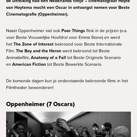
Previously Unreleased
de uitreiking had een Nederlands tintje – cinematograaf Hoyte
van Hoytema mocht een Oscar in ontvangst nemen voor Beste
Cineville
Het gebouw
English subtitles
Cinematografie (Oppenheimer).
Educatie
Uitbreiding
Cinekid presenteert: Klassiekers
Naast Oppenheimer viel ook
Poor Things
flink in de prijzen (o.a.
Horeca
voor Beste Vrouwelijke Hoofdrol voor Emma Stone) en werd
Vacatures
Dreams, Dread & Weirdness: David
het
The Zone of Interest
bekroond voor Beste Internationale
Lynch
Kijkwijzer
Film.
The Boy and the Heron
werd bekroond tot Beste
Hello New Friend
Animatiefilm,
Anatomy of a Fall
tot Beste Originele Scenario
Jacques Tati Retrospectief
Openingstijden
en
American Fiction
tot Beste Bewerkte Scenario.
De films van Jacques Demy
Tarieven & kaartverkoop
De komende dagen kun je onderstaande bekroonde films in het
Filmtheater bewonderen!
Royal Opera House & Royal Ballet
Toegankelijkheid
Oppenheimer (7 Oscars)
Filmcursus
Veelgestelde vragen
Movies that Matter on tour
Zaalverhuur
Klassiekers